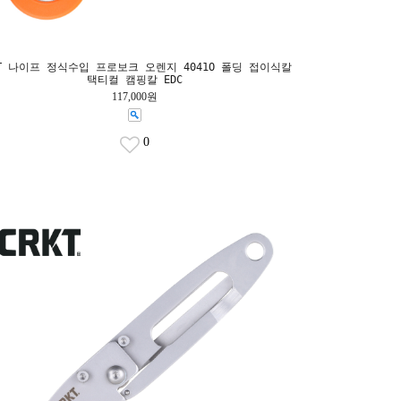
KT 나이프 정식수입 프로보크 오렌지 4041O 폴딩 접이식칼
택티컬 캠핑칼 EDC
117,000원
0