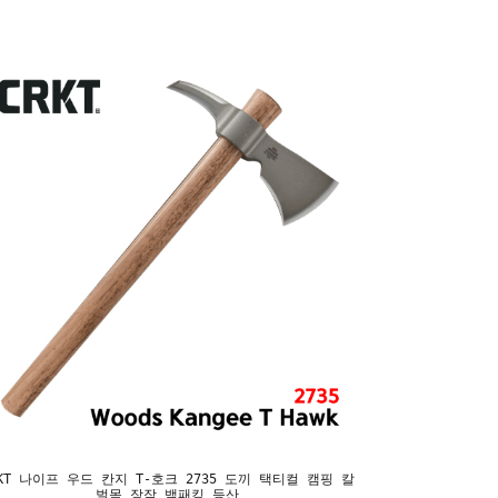
RKT 나이프 우드 칸지 T-호크 2735 도끼 택티컬 캠핑 칼
벌목 장작 백패킹 등산