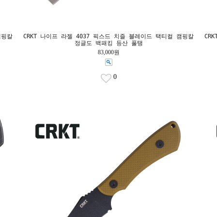
캠핑칼
CRKT 나이프 라젤 4037 픽스드 치즐 블레이드 택티컬 캠핑칼
CR
정글도 백패킹 등산 풀탱
83,000원
0