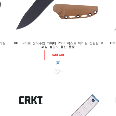
택티컬
CRKT 나이프 정식수입 라마디 2083 픽스드 택티컬 캠핑칼 백
CR
패킹 정글도 등산 풀탱
sold out
0