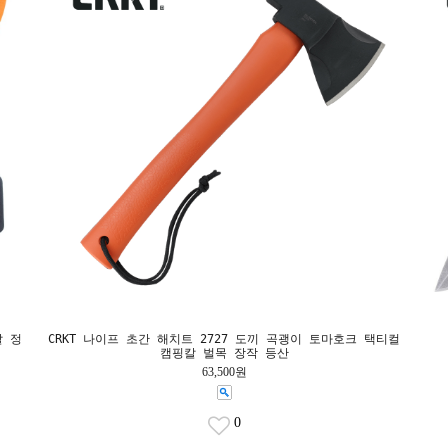
칼 정
CRKT 나이프 초간 해치트 2727 도끼 곡괭이 토마호크 택티컬
캠핑칼 벌목 장작 등산
63,500원
0