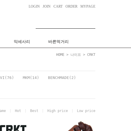
LOGIN
JOIN
CART
ORDER
MYPAGE
악세사리
바른먹거리
HOME
>
나이프
>
CRKT
VI(76)
MKM(14)
BENCHMADE(2)
ame
Hot
Best
High price
Low price