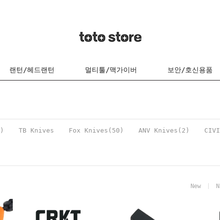
랜턴/헤드랜턴
멀티툴/맥가이버
보안/호신용품
)
TB Knives
Fox Knives(50)
ANV Knives(2)
CIVI
New
N