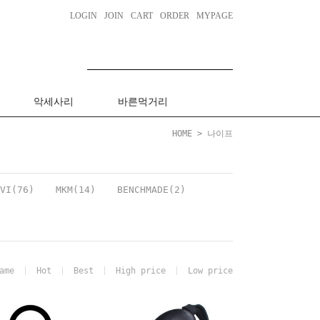
LOGIN
JOIN
CART
ORDER
MYPAGE
악세사리
바른먹거리
HOME
>
나이프
VI(76)
MKM(14)
BENCHMADE(2)
ame
Hot
Best
High price
Low price