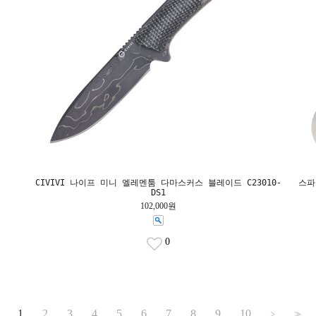
CIVIVI 나이프 미니 엘레멘툼 다마스커스 블레이드 C23010-
스파
DS1
102,000원
0
1
2
3
4
5
6
7
8
9
10
>
>>