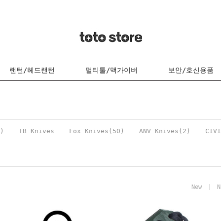
랜턴/헤드랜턴
멀티툴/맥가이버
보안/호신용품
)
TB Knives
Fox Knives(50)
ANV Knives(2)
CIVI
New
N