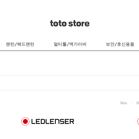
랜턴/헤드랜턴
멀티툴/맥가이버
보안/호신용품
New
N