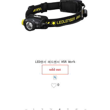
LED랜서 레드랜서 H5R Work
sold out
0
1
2
3
4
5
6