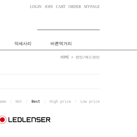
LOGIN
JOIN
CART
ORDER
MYPAGE
악세사리
바른먹거리
HOME
>
랜턴/헤드랜턴
ame
Hot
Best
High price
Low price