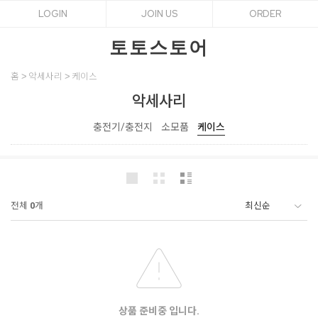
LOGIN
JOIN US
ORDER
토토스토어
홈
악세사리
케이스
악세사리
충전기/충전지
소모품
케이스
전체
0
개
상품 준비중 입니다.