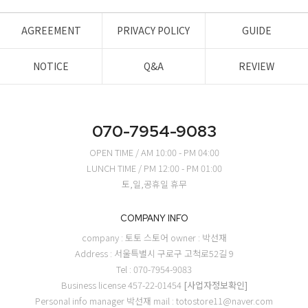
AGREEMENT
PRIVACY POLICY
GUIDE
NOTICE
Q&A
REVIEW
070-7954-9083
OPEN TIME / AM 10:00 - PM 04:00
LUNCH TIME / PM 12:00 - PM 01:00
토,일,공휴일 휴무
COMPANY INFO
company : 토토 스토어
owner : 박선재
Address : 서울특별시 구로구 고척로52길 9
Tel : 070-7954-9083
Business license 457-22-01454
[사업자정보확인]
Personal info manager 박선재
mail : totostore11@naver.com