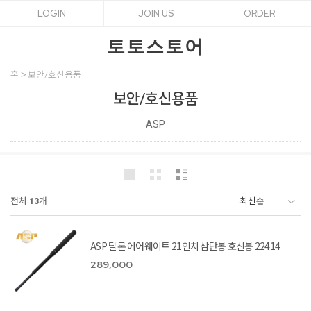
LOGIN
JOIN US
ORDER
토토스토어
홈
보안/호신용품
보안/호신용품
ASP
전체
13
개
ASP 탈론 에어웨이트 21인치 삼단봉 호신봉 22414
289,000