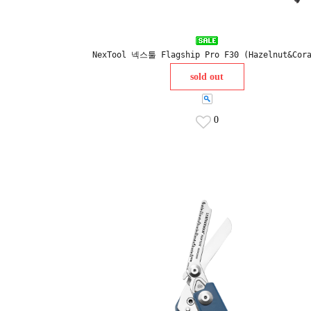
NexTool 넥스툴 Flagship Pro F30 (Hazelnut&Cor
sold out
0