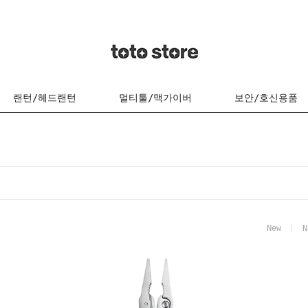
랜턴/헤드랜턴
멀티툴/맥가이버
보안/호신용품
New
N